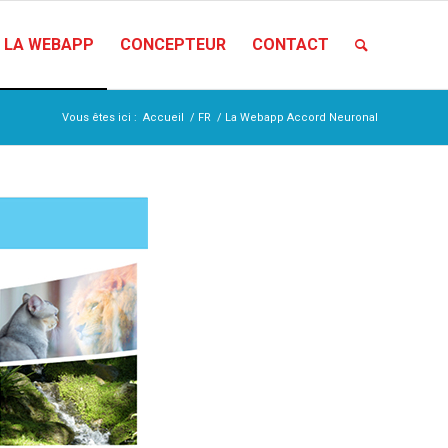
LA WEBAPP
CONCEPTEUR
CONTACT
Vous êtes ici :
Accueil
/
FR
/
La Webapp Accord Neuronal